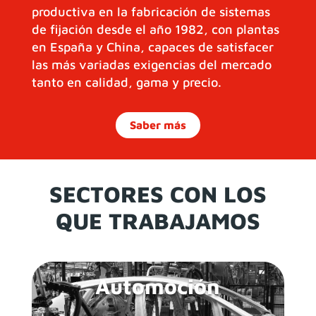
productiva en la fabricación de sistemas
de fijación desde el año 1982, con plantas
en España y China, capaces de satisfacer
las más variadas exigencias del mercado
tanto en calidad, gama y precio.
Saber más
SECTORES CON LOS
QUE TRABAJAMOS
Automoción