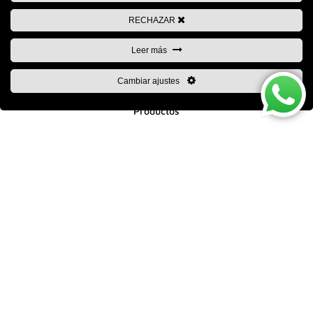
Empresa
RECHAZAR
Leer más
Inicio
Quienes somos
Cambiar ajustes
Calidad
Productos
Multimedia
Noticias
Contacto
Productos
Remaches ciegos
Pernos collarín
Tuercas remachables