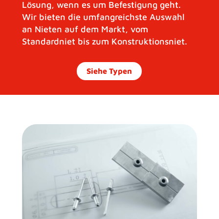
Lösung, wenn es um Befestigung geht.
Wir bieten die umfangreichste Auswahl
an Nieten auf dem Markt, vom
Standardniet bis zum Konstruktionsniet.
Siehe Typen