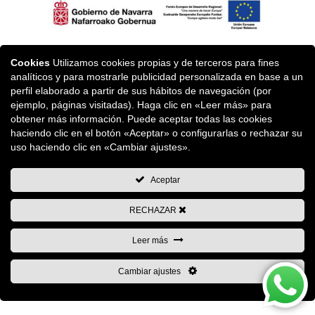
Finanziert von der Europäischen Union-Next Generation EU
Cookies
Utilizamos cookies propias y de terceros para fines
analíticos y para mostrarle publicidad personalizada en base a un
perfil elaborado a partir de sus hábitos de navegación (por
ejemplo, páginas visitadas). Haga clic en «Leer más» para
obtener más información. Puede aceptar todas las cookies
haciendo clic en el botón «Aceptar» o configurarlas o rechazar su
Dieses Projekt ist Teil der vom Europäischen Fonds für
uso haciendo clic en «Cambiar ajustes».
regionale Entwicklung (EFRE) kofinanzierten, von der IDAE
koordinierten und von den autonomen Regionen
Aceptar
verwalteten Beihilfelinie für Energieeinsparung und -
RECHAZAR
effizienz in KMU und Großunternehmen des
Industriesektors, die dem Nationalen Energieeffizienzfonds
Leer más
unterstellt ist, mit dem Ziel, eine saubere und nachhaltige
Wirtschaft zu erreichen.
Cambiar ajustes
„Ein Weg, Europa zu machen