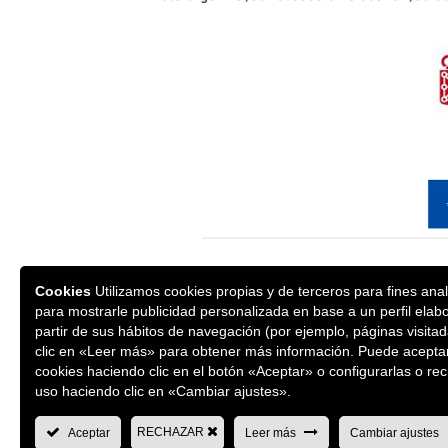
Este projeto insere-se na linha de 
Cookies
Utilizamos cookies propias y de terceros para fines anal
empresas do sector industrial, co-
para mostrarle publicidad personalizada en base a un perfil elab
(FEDER), coordenada pelo IDAE e ge
partir de sus hábitos de navegación (por ejemplo, páginas visita
Eficiência Energética, com o objeti
clic en «Leer más» para obtener más información. Puede aceptar
cookies haciendo clic en el botón «Aceptar» o configurarlas o re
“Uma forma de fazer a Europa
uso haciendo clic en «Cambiar ajustes».
RECHAZAR
Aceptar
Leer más
Cambiar ajustes