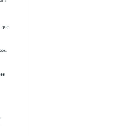
guns
e que
cos
.
 as
r
e