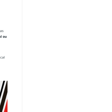
das
l ou
cal