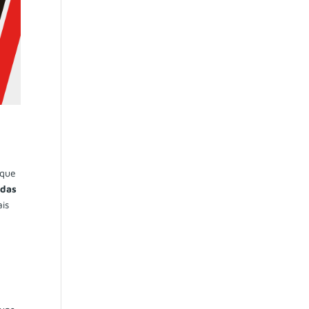
 que
idas
ais