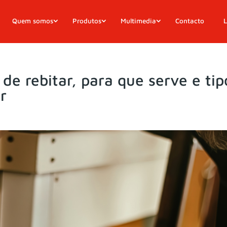
Quem somos
Produtos
Multimedia
Contacto
L
e rebitar, para que serve e tip
r