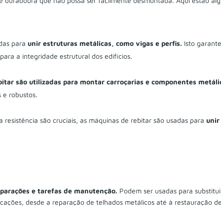
 e duradoura que não possa ser facilmente desmontada. Aqui estão al
adas para
unir estruturas metálicas, como vigas e perfis.
Isto garant
para a integridade estrutural dos edifícios.
itar são utilizadas para montar carroçarias e componentes metáli
 e robustos.
a resistência são cruciais, as máquinas de rebitar são usadas para
unir
eparações e tarefas de manutenção.
Podem ser usadas para substitui
icações, desde a reparação de telhados metálicos até à restauração d