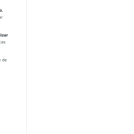
o.
ar
izar
cas
e de