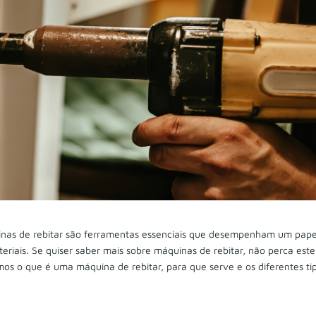
inas de rebitar são ferramentas essenciais que desempenham um pape
riais. Se quiser saber mais sobre máquinas de rebitar, não perca este
mos o que é uma máquina de rebitar, para que serve e os diferentes ti