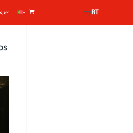
oja
os