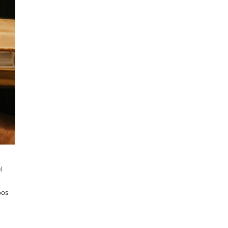
l
pos